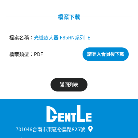
檔案下載
光纖放大器 F85RN系列_E
PDF
請登入會員後下載
返回列表
701046台南市東區裕農路825號