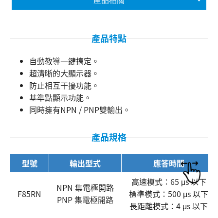
產品特點
自動教導一鍵搞定。
超清晰的大顯示器。
防止相互干擾功能。
基準點顯示功能。
同時擁有NPN / PNP雙輸出。
搜尋
產品規格
型號
輸出型式
應答時間
高速模式：65 μs 以下
NPN 集電極開路
F85RN
標準模式：500 μs 以下
PNP 集電極開路
長距離模式：4 μs 以下