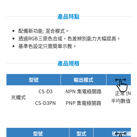
產品特點
配備新功能: 混合模式。
透過RGB三原色合成，色差辨別能力大幅提高。
基準色設定只需簡單示教。
產品規格
型號
輸出模式
搜尋
CS-D3
NPN 集電極開路
正常 (NML
光纖式
平均數值 (AV
CS-D3PN
PNP 集電極開路
型號
型式
檢測距離