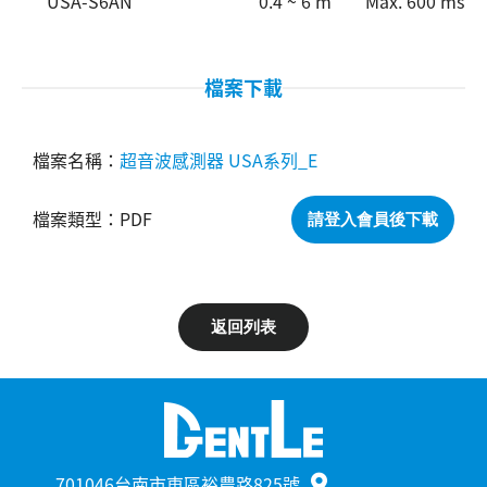
USA-S6AN
0.4 ~ 6 m
Max. 600 ms
檔案下載
超音波感測器 USA系列_E
PDF
請登入會員後下載
返回列表
701046台南市東區裕農路825號