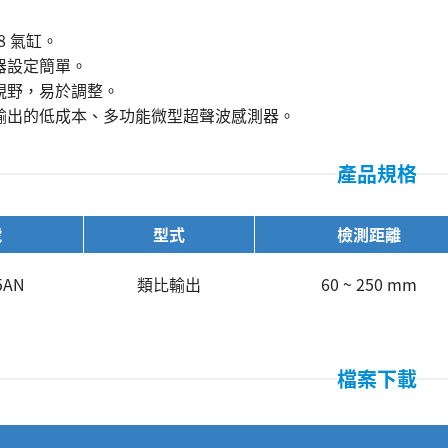
8 氣缸。
器設定簡單。
視野，易於調整。
輸出的低成本、多功能微型超聲波感測器。
產品規格
號
型式
檢測距離
5AN
類比輸出
60 ~ 250 mm
檔案下載