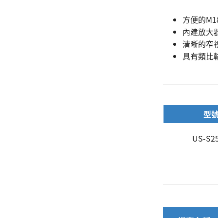
方便的M1
搜尋
內建放大
清晰的窄
具有類比
型
US-S2