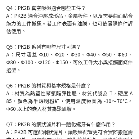
Q4：PK2B 真空吸盤適合哪些工件？
A：PK2B 適合沖壓成形品、金屬板件，以及需要曲面貼合
能力的工件搬運。若工件表面有油膜，也可依實際條件評
估使用。
Q5：PK2B 系列有哪些尺寸可選？
A：尺寸涵蓋 Φ10、Φ20、Φ30、Φ40、Φ50、Φ60、
Φ80、Φ100、Φ120、Φ150，可依工件大小與接觸面條件
選型。
Q6：PK2B 的材質與基本規格是什麼？
A：材質為熱塑性聚氨酯彈性體，材質代號為 T，硬度 A
85，顏色為半透明粉紅，使用溫度範圍為 -10～70°C。
Φ60 以上的嵌入材質為聚醯胺。
Q7：PK2B 的網狀濾片和一體化螺牙有什麼作用？
A：PK2B 可選配網狀濾片，讓吸盤配置更符合實際搬運需