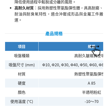
降低使用過程中鬆脫或分離的風險。
高耐久材質
：採用熱塑性聚氨酯彈性體，具高耐磨、
耐油與耐臭氧特性，適合沖壓成形品與金屬工件搬
運。
產品規格
項目
規格
吸盤種類
高耐久皺褶真空吸
吸盤尺寸 (mm)
Φ10, Φ20, Φ30, Φ40, Φ50, Φ60, Φ80,
材質
熱塑性聚氨酯彈性
硬度
A 85
顏色
半透明粉紅
使用溫度 (°C)
-10～70