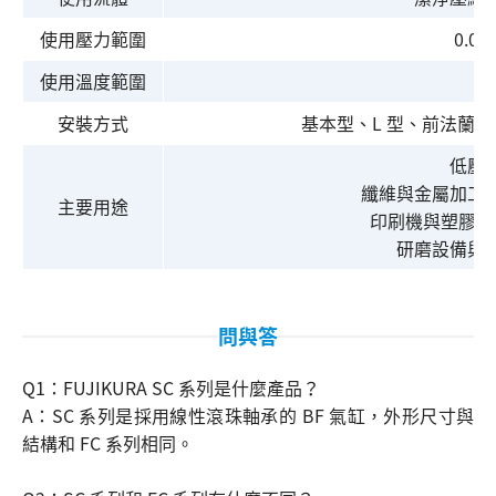
使用壓力範圍
0.01
使用溫度範圍
0
安裝方式
基本型、L 型、前法蘭
低壓
纖維與金屬加工
主要用途
印刷機與塑膠製
研磨設備與
問與答
Q1：FUJIKURA SC 系列是什麼產品？
A：SC 系列是採用線性滾珠軸承的 BF 氣缸，外形尺寸與
結構和 FC 系列相同。
搜尋