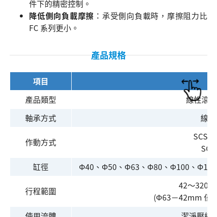
件下的精密控制。
降低側向負載摩擦
：承受側向負載時，摩擦阻力比
FC 系列更小。
產品規格
項目
產品類型
線性滾珠
軸承方式
線性
SCS
作動方式
SC
缸徑
Φ40、Φ50、Φ63、Φ80、Φ100、Φ112
42～32
行程範圍
(Φ63－42mm 僅
使用流體
潔淨壓縮