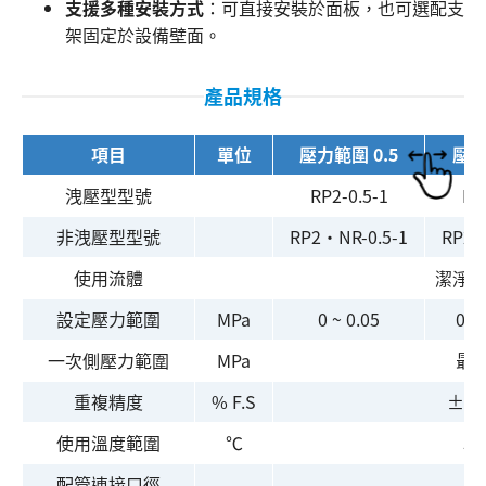
支援多種安裝方式
：可直接安裝於面板，也可選配支
架固定於設備壁面。
產品規格
項目
單位
壓力範圍 0.5
壓力
洩壓型型號
RP2-0.5-1
RP
非洩壓型型號
RP2・NR-0.5-1
RP2・
使用流體
潔淨
設定壓力範圍
MPa
0 ~ 0.05
0.02
一次側壓力範圍
MPa
最大
重複精度
% F.S
±0.
使用溫度範圍
℃
5 
配管連接口徑
Rc