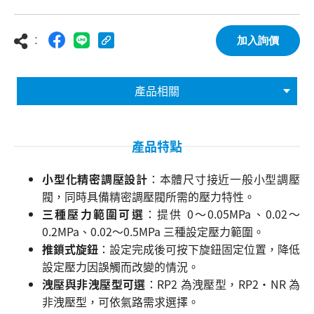
：
加入詢價
產品相關
產品特點
小型化精密調壓設計
：本體尺寸接近一般小型調壓
閥，同時具備精密調壓閥所需的壓力特性。
三種壓力範圍可選
：提供 0～0.05MPa、0.02～
0.2MPa、0.02～0.5MPa 三種設定壓力範圍。
推鎖式旋鈕
：設定完成後可按下旋鈕固定位置，降低
設定壓力因誤觸而改變的情況。
洩壓與非洩壓型可選
：RP2 為洩壓型，RP2・NR 為
非洩壓型，可依氣路需求選擇。