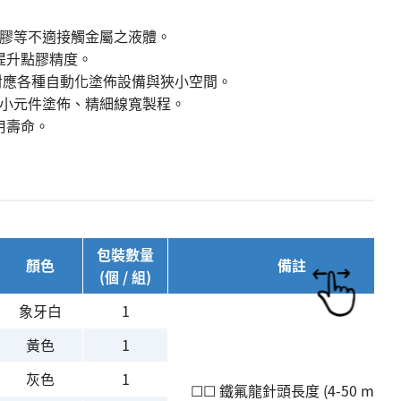
固化膠等不適接觸金屬之液體。
提升點膠精度。
對應各種自動化塗佈設備與狹小空間。
用微小元件塗佈、精細線寬製程。
用壽命。
包裝數量
顏色
備註
(個 / 組)
象牙白
1
黃色
1
灰色
1
☐☐ 鐵氟龍針頭長度 (4-50 mm)