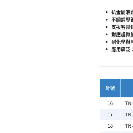
抗金屬液
不鏽鋼導
支援客製化
對應超微量
耐化學與
應用廣泛
搜尋
針號
16
TN
17
TN
18
TN