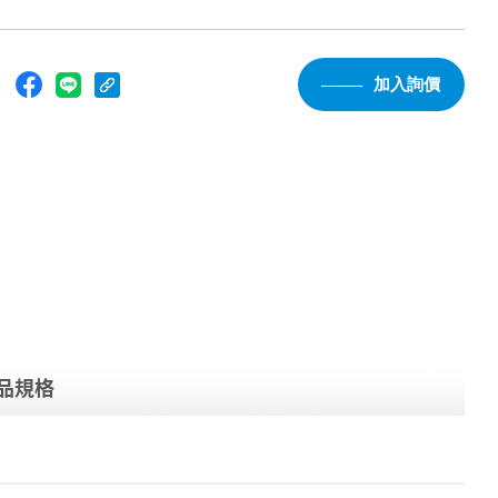
：
加入詢價
品規格