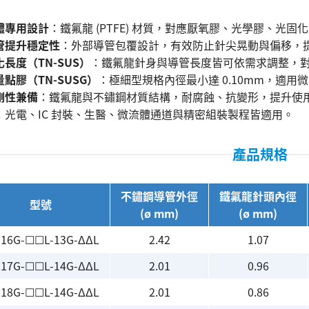
體專用設計
：鐵氟龍 (PTFE) 材質，對應厭氧膠、光學膠、光
管提升穩定性
：外部導管包覆設計，有效防止針尖晃動與偏移，
長度（TN-SUS）
：鐵氟龍針身與導管長度皆可依需求調整，
點膠（TN-SUSG）
：極細型規格內徑最小達 0.10mm，適
剛性兼備
：鐵氟龍與不鏽鋼材質結構，耐腐蝕、抗變形，提升使
：光電、IC 封裝、生醫、微流體通道與精密組裝製程皆適用。
產品規格
不鏽鋼導管外徑
鐵氟龍針頭內徑
型號
(ø mm)
(ø mm)
-16G-☐☐L-13G-ΔΔL
2.42
1.07
-17G-☐☐L-14G-ΔΔL
2.01
0.96
-18G-☐☐L-14G-ΔΔL
2.01
0.86