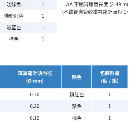
淺綠色
1
ΔΔ 不鏽鋼導管長度 (3-49 mm)
(不鏽鋼導管較鐵氟龍針頭短 1mm)
淺粉紅色
1
淺藍色
1
棕色
1
鐵氟龍針頭內徑
包裝數量
顏色
(Ø mm)
(個 / 組)
0.30
粉紅色
1
0.20
紫色
1
0.10
橘色
1