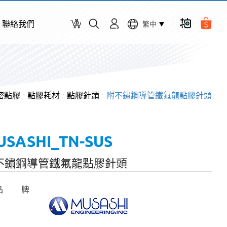
聯絡我們
繁中
精密點膠
點膠耗材
點膠針頭
附不鏽鋼導管鐵氟龍點膠針頭
USASHI_TN-SUS
不鏽鋼導管鐵氟龍點膠針頭
品 牌