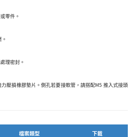
材或零件。
壓。
範處理密封。
扭力壓損橡膠墊片。側孔若要接軟管，請搭配M5 推入式接頭
檔案類型
下載