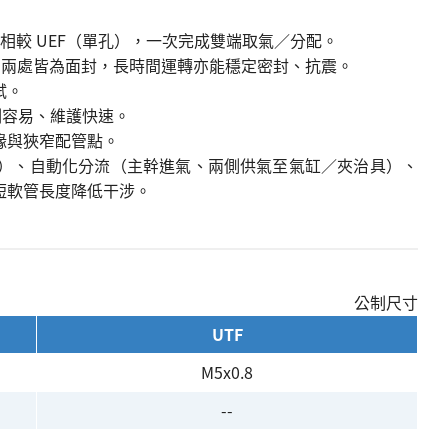
；相較 UEF（單孔），一次完成雙端取氣／分配。
，兩處皆為面封，長時間運轉亦能穩定密封、抗震。
試。
制容易、維護快速。
緣與狹窄配管點。
）、自動化分流（主幹進氣、兩側供氣至氣缸／夾治具）、
短軟管長度降低干涉。
公制尺寸
UTF
M5x0.8
--