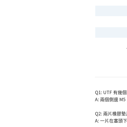
搜尋
Q1: UTF 有
A: 兩個側邊 
Q2: 兩片橡膠
A: 一片在塞