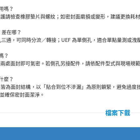
使用嗎？
次維護請檢查橡膠墊片與螺紋；如密封面磨損或變形，建議更換耗
EF 差在哪？
雙側孔三通，可同時分流／轉接；UEF 為單側孔，適合單點量測或洩
帶嗎？
要；兩處面封即可氣密。若側孔另接配件，請依配件型式與現場規
是什麼？
裝座皆為面封結構，以「貼合到位不滲漏」為原則鎖緊，避免過度
並確保密封面潔淨。
檔案下載