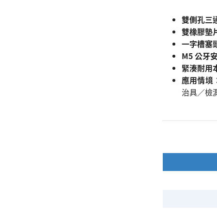
雙側孔三通
雙橡膠墊
一字槽塞
M5 公牙
緊湊耐用
應用情境
治具／檢