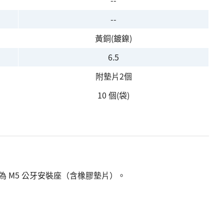
--
--
黃銅(鍍鎳)
6.5
附墊片2個
10 個(袋)
為 M5 公牙安裝座（含橡膠墊片）。