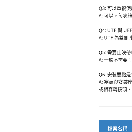
Q3: 可以重複
A: 可以。每
Q4: UTF 與 U
A: UTF 為
Q5: 需要止洩
A: 一般不需
Q6: 安裝要點
A: 塞頭與安
或相容轉接頭，
檔案名稱