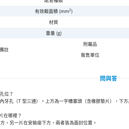
配管種類
2
有效截面積 (mm
)
材質
重量 (g)
附屬品
備註
販售單位
問與答
幾個孔位？
M5 內牙孔（T 型三通）。上方為一字槽塞頭（含橡膠墊片），下方
墊片在哪裡？
頭下方，另一片在安裝座下方，兩者皆為面封位置。