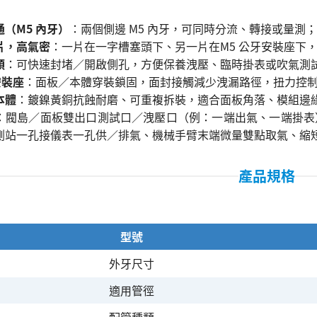
（M5 內牙）
：兩個側邊 M5 內牙，可同時分流、轉接或量測
片，高氣密
：一片在一字槽塞頭下、另一片在M5 公牙安裝座下
頭
：可快速封堵／開啟側孔，方便保養洩壓、臨時掛表或吹氣測
安裝座
：面板／本體穿裝鎖固，面封接觸減少洩漏路徑，扭力控
本體
：鍍鎳黃銅抗蝕耐磨、可重複拆裝，適合面板角落、模組邊
：閥島／面板雙出口測試口／洩壓口（例：一端出氣、一端掛表
測站一孔接儀表一孔供／排氣、機械手臂末端微量雙點取氣、縮
產品規格
型號
外牙尺寸
適用管徑