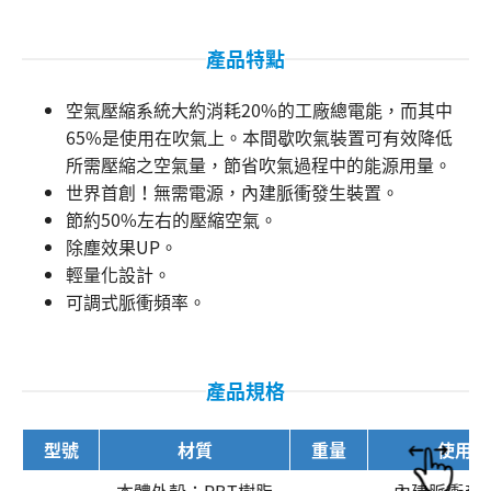
產品特點
空氣壓縮系統大約消耗20%的工廠總電能，而其中
65%是使用在吹氣上。本間歇吹氣裝置可有效降低
所需壓縮之空氣量，節省吹氣過程中的能源用量。
世界首創！無需電源，內建脈衝發生裝置。
節約50%左右的壓縮空氣。
除塵效果UP。
輕量化設計。
可調式脈衝頻率。
產品規格
型號
材質
重量
使用方
本體外殼：PBT樹脂
內建脈衝產