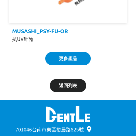
MUSASHI_PSY-FU-OR
抗UV針筒
更多產品
返回列表
701046台南市東區裕農路825號