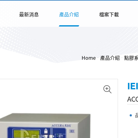
最新消息
產品介紹
檔案下載
Home
產品介紹
點膠
IE
AC