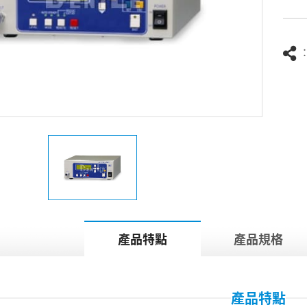
產品特點
產品規格
產品特點