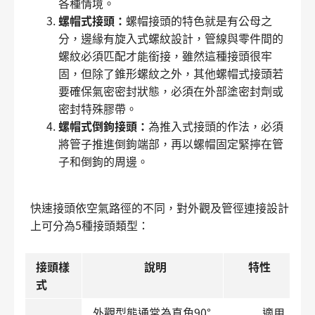
各種情境。
螺帽式接頭：
螺帽接頭的特色就是有公母之
分，邊緣有旋入式螺紋設計，管線與零件間的
螺紋必須匹配才能銜接，雖然這種接頭很牢
固，但除了錐形螺紋之外，其他螺帽式接頭若
要確保氣密密封狀態，必須在外部塗密封劑或
密封特殊膠帶。
螺帽式倒鉤接頭：
為推入式接頭的作法，必須
將管子推進倒鉤端部，再以螺帽固定緊擰在管
子和倒鉤的周邊。
快速接頭依空氣路徑的不同，對外觀及管徑連接設計
上可分為5種接頭類型：
接頭樣
說明
特性
式
外觀型態通常為直角90°
適用