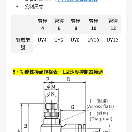
公制尺寸
管徑
管徑
管徑
管徑
管徑
4
6
8
10
12
對應型
UY4
UY6
UY8
UY10
UY12
號
5、功能性接頭規格表－L型速度控制器接頭