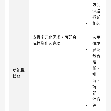
方便
快速
拆卸
組裝
支援多元化需求，可配合
適用
彈性變化及實現。
情境
廣泛
包含
阻
斷、
功能性
排
接頭
氣、
調
節、
消音
等