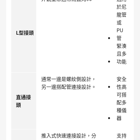
於尼
龍管
或
PU
L型接頭
管
緊湊
且多
功能
通常一邊是螺紋側設計，
安全
另一邊搭配管連接設計。
性高
可搭
直通接
配多
頭
種儀
器
推入式快速連接設計，分
支持